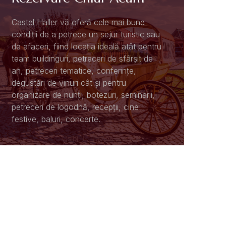
Castel Haller vă oferă cele mai bune
condiții de a petrece un sejur turistic sau
de afaceri, fiind locația ideală atât pentru
team buildinguri, petreceri de sfârșit de
an, petreceri tematice, conferințe,
degustări de vinuri cât și pentru
organizare de nunți, botezuri, seminarii,
petreceri de logodnă, recepții, cine
festive, baluri, concerte.