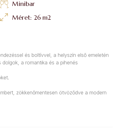
Minibar
Méret: 26 m2
dezéssel és boltívvel, a helyszín első emeletén
es dolgok, a romantika és a pihenés
ket.
z embert, zökkenőmentesen ötvöződve a modern