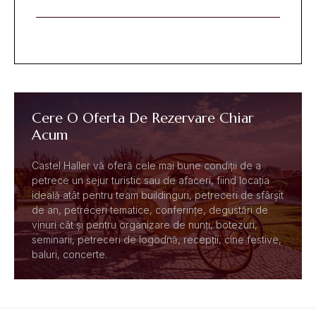
Cere O Oferta De Rezervare Chiar
Acum
Castel Haller vă oferă cele mai bune condiții de a
petrece un sejur turistic sau de afaceri, fiind locația
ideală atât pentru team buildinguri, petreceri de sfârșit
de an, petreceri tematice, conferințe, degustări de
vinuri cât și pentru organizare de nunți, botezuri,
seminarii, petreceri de logodnă, recepții, cine festive,
baluri, concerte.