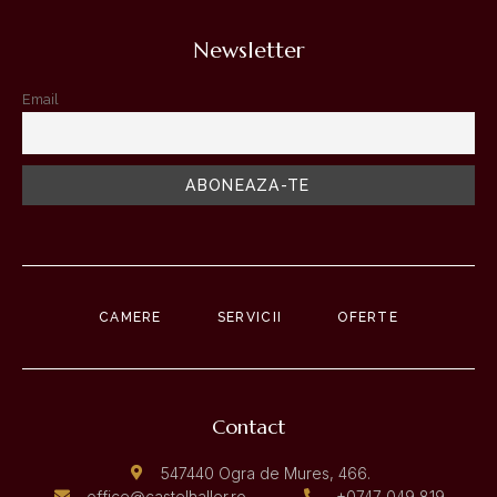
Newsletter
Email
CAMERE
SERVICII
OFERTE
Contact
547440 Ogra de Mures, 466.
office@castelhaller.ro
+0747 049 819